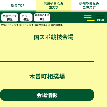
信州やまなみ
信州やまなみ
総合TOP
国スポ
全障スポ
音声読み上げ
文字サイズ
カラー
標準
標準
MENU
総合TOP
>
国スポTOP
>
国スポ競技会場
>
木曽町相撲場
国スポ競技会場
木曽町相撲場
会場情報