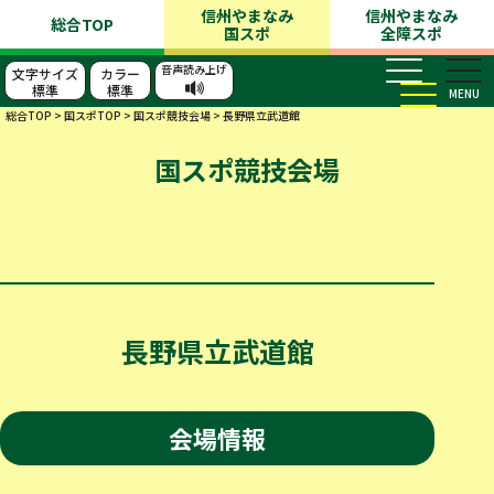
信州やまなみ
信州やまなみ
総合TOP
国スポ
全障スポ
音声読み上げ
文字サイズ
カラー
標準
標準
MENU
総合TOP
>
国スポTOP
>
国スポ競技会場
>
長野県立武道館
国スポ競技会場
長野県立武道館
会場情報