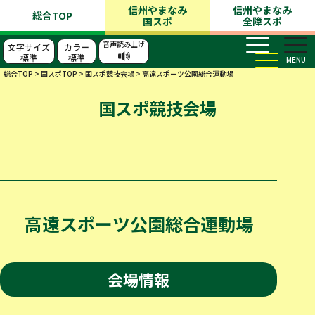
信州やまなみ
信州やまなみ
総合TOP
国スポ
全障スポ
音声読み上げ
文字サイズ
カラー
標準
標準
MENU
総合TOP
>
国スポTOP
>
国スポ競技会場
>
高遠スポーツ公園総合運動場
国スポ競技会場
高遠スポーツ公園総合運動場
会場情報