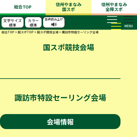
信州やまなみ
信州やまなみ
総合TOP
国スポ
全障スポ
音声読み上げ
文字サイズ
カラー
標準
標準
MENU
総合TOP
>
国スポTOP
>
国スポ競技会場
>
諏訪市特設セーリング会場
国スポ競技会場
諏訪市特設セーリング会場
会場情報