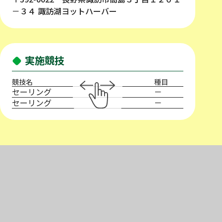
－３４ 諏訪湖ヨットハーバー
実施競技
競技名
種目
セーリング
－
セーリング
－