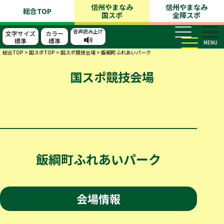
信州やまなみ
信州やまなみ
総合TOP
国スポ
全障スポ
音声読み上げ
文字サイズ
カラー
標準
標準
MENU
総合TOP
>
国スポTOP
>
国スポ競技会場
>
飯綱町ふれあいパーク
国スポ競技会場
飯綱町ふれあいパーク
会場情報