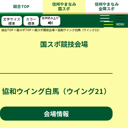
信州やまなみ
信州やまなみ
総合TOP
国スポ
全障スポ
音声読み上げ
文字サイズ
カラー
標準
標準
MENU
総合TOP
>
国スポTOP
>
国スポ競技会場
>
協和ウイング白馬（ウイング21）
国スポ競技会場
協和ウイング白馬（ウイング21）
会場情報