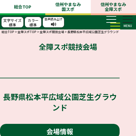
信州やまなみ
信州やまなみ
総合TOP
国スポ
全障スポ
音声読み上げ
文字サイズ
カラー
標準
標準
MENU
総合TOP
>
全障スポTOP
>
全障スポ競技会場
>
長野県松本平広域公園芝生グラウンド
全障スポ競技会場
長野県松本平広域公園芝生グラウ
ンド
会場情報