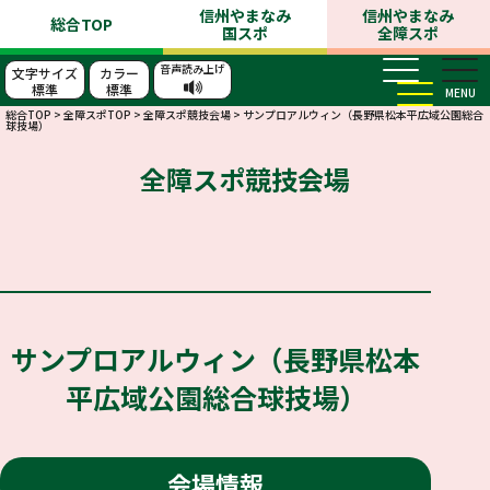
信州やまなみ
信州やまなみ
総合TOP
国スポ
全障スポ
音声読み上げ
文字サイズ
カラー
標準
標準
MENU
総合TOP
>
全障スポTOP
>
全障スポ競技会場
>
サンプロアルウィン（長野県松本平広域公園総合
球技場）
全障スポ競技会場
サンプロアルウィン（長野県松本
平広域公園総合球技場）
会場情報