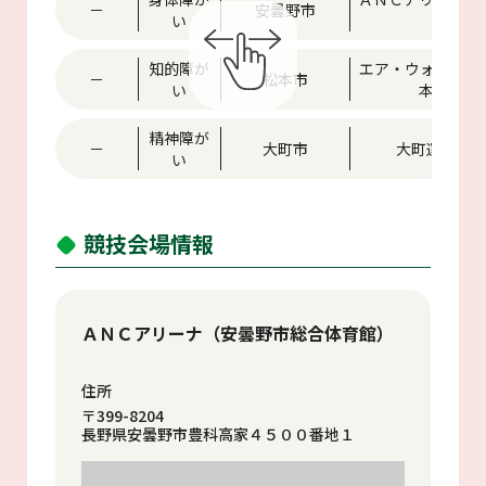
－
安曇野市
い
館
知的障が
エア・ウォーター
－
松本市
い
本市総合
精神障が
－
大町市
大町運動公
い
競技会場情報
ＡＮＣアリーナ（安曇野市総合体育館）
住所
〒399-8204
長野県安曇野市豊科高家４５００番地１