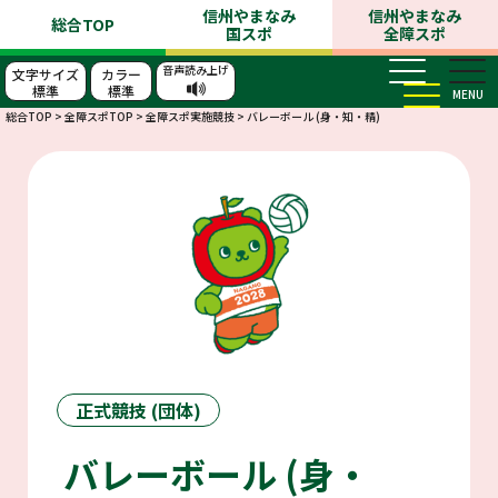
信州やまなみ
信州やまなみ
総合TOP
国スポ
全障スポ
音声読み上げ
文字サイズ
カラー
標準
標準
MENU
総合TOP
>
全障スポTOP
>
全障スポ実施競技
>
バレーボール (身・知・精)
正式競技 (団体)
バレーボール (身・