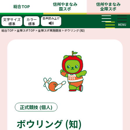
信州やまなみ
信州やまなみ
総合TOP
国スポ
全障スポ
音声読み上げ
文字サイズ
カラー
標準
標準
MENU
総合TOP
>
全障スポTOP
>
全障スポ実施競技
>
ボウリング (知)
正式競技 (個人)
ボウリング (知)