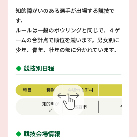
知的障がいのある選手が出場する競技で
す。
ルールは一般のボウリングと同じで、４ゲ
ームの合計点で順位を競います。男女別に
少年、青年、壮年の部に分かれています。
競技別日程
種目
種別
会場地市町村
競技
知的障が
－
長野市
ヤング
い
競技会場情報