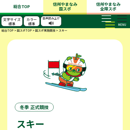
信州やまなみ
信州やまなみ
総合TOP
国スポ
全障スポ
音声読み上げ
文字サイズ
カラー
標準
標準
MENU
総合TOP
>
国スポTOP
>
国スポ実施競技
>
スキー
冬季 正式競技
スキー