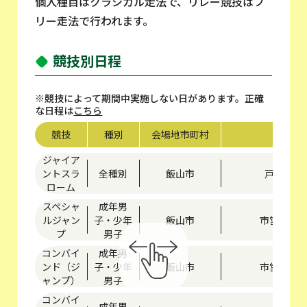
個人種目はクラシカル走法で、リレー競技はフ
リー走法で行われます。
競技別日程
※競技によって期間中実施しない日があります。正確
な日程は
こちら
競技
種別
会場地市町村
競技
ジャイア
ントスラ
全種別
飯山市
戸狩温泉
ローム
スペシャ
成年男
ルジャン
子・少年
飯山市
市営飯山
プ
男子
コンバイ
成年男
ンド（ジ
子・少年
飯山市
市営飯山
ャンプ）
男子
コンバイ
成年男