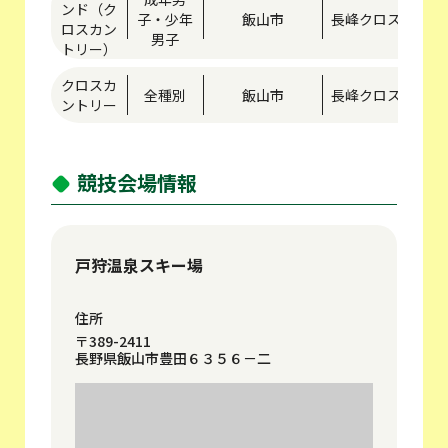
ンド（ク
子・少年
飯山市
長峰クロスカント
ロスカン
男子
トリー）
クロスカ
全種別
飯山市
長峰クロスカント
ントリー
競技会場情報
戸狩温泉スキー場
住所
〒389-2411
長野県飯山市豊田６３５６－二