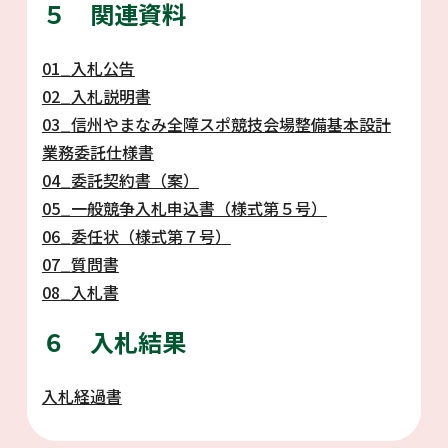
５ 関連資料
01_入札公告
02_入札説明書
03_信州やまなみ全障スポ競技会場整備基本設計
業務委託仕様書
04_委託契約書（案）
05_一般競争入札申込書（様式第５号）
06_委任状（様式第７号）
07_質問書
08_入札書
６ 入札結果
入札経過書