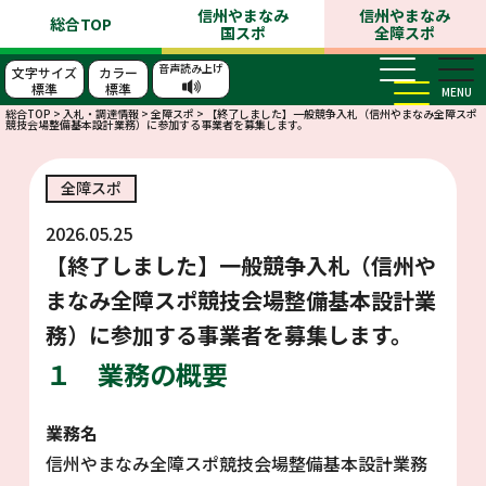
信州やまなみ
信州やまなみ
総合TOP
国スポ
全障スポ
音声読み上げ
文字サイズ
カラー
標準
標準
MENU
総合TOP
>
入札・調達情報
>
全障スポ
>
【終了しました】一般競争入札（信州やまなみ全障スポ
競技会場整備基本設計業務）に参加する事業者を募集します。
全障スポ
2026.05.25
【終了しました】一般競争入札（信州や
まなみ全障スポ競技会場整備基本設計業
務）に参加する事業者を募集します。
１ 業務の概要
業務名
信州やまなみ全障スポ競技会場整備基本設計業務