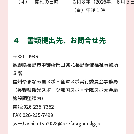
（４） 開札の日時
令和８年（2026年）６月５
（金）午後１時
４ 書類提出先、お問合せ先
〒380-0936
長野県長野市中御所岡田98-1長野保健福祉事務所
３階
信州やまなみ国スポ・全障スポ実行委員会事務局
（長野県観光スポーツ部国スポ・全障スポ大会局
施設調整課内）
電話:026-235-7352
FAX:026-235-7499
メール:
shisetsu2028@pref.nagano.lg.jp